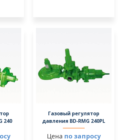
ятор
Газовый регулятор
G 240
давления BD-RMG 240PL
осу
Цена
по запросу