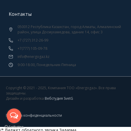
Контакты
050012 Республика Казахстан, город Алматы, Алмалинский
район, улица Досмухамедова, здание 14, офис 3
+7 (727) 312-26-99
+7(777) 105-09-78
info@energogaz.kz
9:00-18:00, Понедельник-Пятница
Copyright © 2021 -
2025
, Компания ТОО «Energogaz». Все права
защищены.
Дизайн и разработка
Вебстудия SvetG
Политика конфиденциальности
/* Виджет обратного звонка Задарма